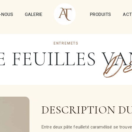
-NOUS
GALERIE
PRODUITS
ACT
ENTREMETS
E FEUILLES VA
Dé
DESCRIPTION D
Entre deux pâte feuilleté caramélisé se trouv