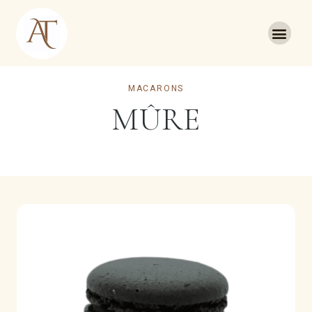
MACARONS
MÛRE